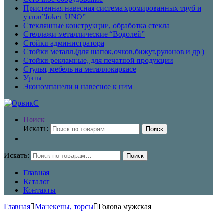
Пристенная навесная система хромированных труб и
узлов”Joker, UNO”
Стеклянные конструкции, обработка стекла
Стеллажи металлические “Водолей”
Стойки администратора
Стойки металл.(для шапок,очков,бижут,рулонов и др.)
Стойки рекламные, для печатной продукции
Стулья, мебель на металлокаркасе
Урны
Экономпанели и навесное к ним
Поиск
Искать:
Поиск
Искать:
Поиск
Главная
Каталог
Контакты
Главная
Манекены, торсы
Голова мужская