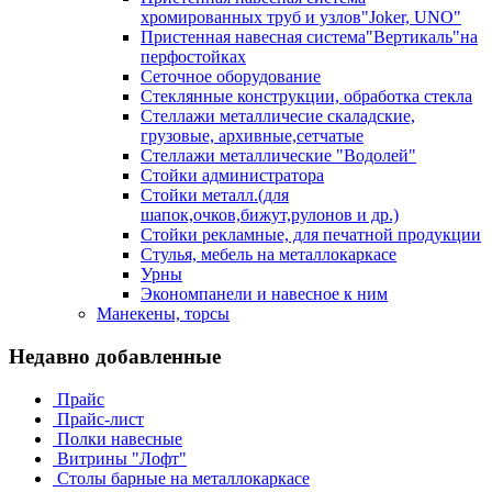
хромированных труб и узлов"Joker, UNO"
Пристенная навесная система"Вертикаль"на
перфостойках
Сеточное оборудование
Стеклянные конструкции, обработка стекла
Стеллажи металличесие скаладские,
грузовые, архивные,сетчатые
Стеллажи металлические "Водолей"
Стойки администратора
Стойки металл.(для
шапок,очков,бижут,рулонов и др.)
Стойки рекламные, для печатной продукции
Стулья, мебель на металлокаркасе
Урны
Экономпанели и навесное к ним
Манекены, торсы
Недавно добавленные
Прайс
Прайс-лист
Полки навесные
Витрины "Лофт"
Столы барные на металлокаркасе