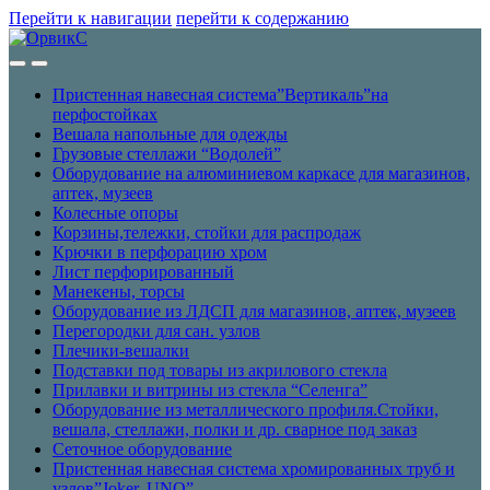
Перейти к навигации
перейти к содержанию
Пристенная навесная система”Вертикаль”на
перфостойках
Вешала напольные для одежды
Грузовые стеллажи “Водолей”
Оборудование на алюминиевом каркасе для магазинов,
аптек, музеев
Колесные опоры
Корзины,тележки, стойки для распродаж
Крючки в перфорацию хром
Лист перфорированный
Манекены, торсы
Оборудование из ЛДСП для магазинов, аптек, музеев
Перегородки для сан. узлов
Плечики-вешалки
Подставки под товары из акрилового стекла
Прилавки и витрины из стекла “Селенга”
Оборудование из металлического профиля.Стойки,
вешала, стеллажи, полки и др. сварное под заказ
Сеточное оборудование
Пристенная навесная система хромированных труб и
узлов”Joker, UNO”