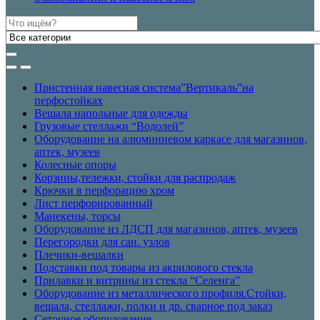
Искать:
Пристенная навесная система”Вертикаль”на
перфостойках
Вешала напольные для одежды
Грузовые стеллажи “Водолей”
Оборудование на алюминиевом каркасе для магазинов,
аптек, музеев
Колесные опоры
Корзины,тележки, стойки для распродаж
Крючки в перфорацию хром
Лист перфорированный
Манекены, торсы
Оборудование из ЛДСП для магазинов, аптек, музеев
Перегородки для сан. узлов
Плечики-вешалки
Подставки под товары из акрилового стекла
Прилавки и витрины из стекла “Селенга”
Оборудование из металлического профиля.Стойки,
вешала, стеллажи, полки и др. сварное под заказ
Сеточное оборудование