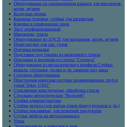
Оборудование на алюминиевом каркасе для магазинов,
аптек, музеев
Колесные опоры
Корзины,тележки, стойки для распродаж
Крючки в перфорацию хром
Лист перфорированный
Манекены, торсы
Оборудование из ЛДСП для магазинов, аптек, музеев
Перегородки для сан. узлов
Плечики-вешалки
Подставки под товары из акрилового стекла
Прилавки и витрины из стекла “Селенга”
Оборудование из металлического профиля.Стойки,
вешала, стеллажи, полки и др. сварное под заказ
Сеточное оборудование
Пристенная навесная система хромированных труб и
узлов”Joker, UNO”
Стеклянные конструкции, обработка стекла
Стеллажи металлические “Водолей”
Стойки администратора
Стойки металл.(для шапок,очков,бижут,рулонов и др.)
Стойки рекламные, для печатной продукции
Стулья, мебель на металлокаркасе
Урны
Экономпанели и навесное к ним