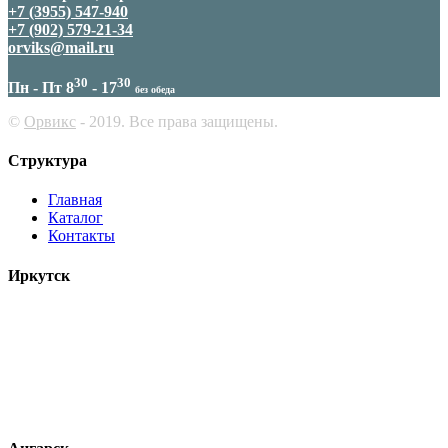
+7 (3955) 547-940
+7 (902) 579-21-34
orviks@mail.ru
30
30
Пн - Пт 8
- 17
без обеда
©
Орвикс
- 2019. Все права защищены.
Структура
Главная
Каталог
Контакты
Иркутск
ул. Красноярская, 72а
+7 (3952) 225-063
+7 (924) 634-29-97
orviks-irkutsk@yandex.ru
00
00
Пн - Пт 9
- 18
без обеда