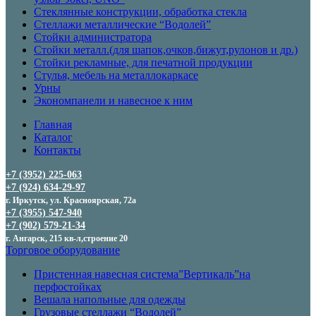
Стеклянные конструкции, обработка стекла
Стеллажи металлические “Водолей”
Стойки администратора
Стойки металл.(для шапок,очков,бижут,рулонов и др.)
Стойки рекламные, для печатной продукции
Стулья, мебель на металлокаркасе
Урны
Экономпанели и навесное к ним
Главная
Каталог
Контакты
+7 (3952) 225-063
+7 (924) 634-29-97
г. Иркутск, ул. Красноярская, 72а
+7 (3955) 547-940
+7 (902) 579-21-34
г. Ангарск, 215 кв-л,строение 20
Торговое оборудование
Пристенная навесная система”Вертикаль”на
перфостойках
Вешала напольные для одежды
Грузовые стеллажи “Водолей”