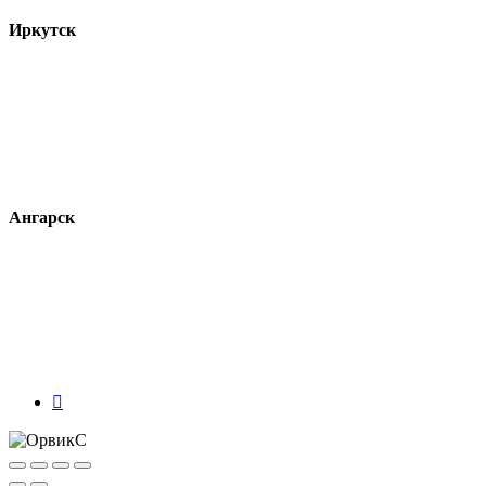
Иркутск
ул. Красноярская, 72а
+7 (3952) 225-063
+7 (924) 634-29-97
orviks-irkutsk@yandex.ru
00
00
Пн - Пт 9
- 18
без обеда
Ангарск
215 квартал, строение 20
+7 (3955) 547-940
+7 (902) 579-21-34
orviks@mail.ru
30
30
Пн - Пт 8
- 17
без обеда