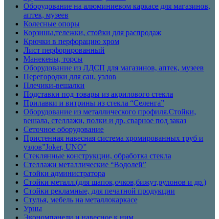
Оборудование на алюминиевом каркасе для магазинов,
аптек, музеев
Колесные опоры
Корзины,тележки, стойки для распродаж
Крючки в перфорацию хром
Лист перфорированный
Манекены, торсы
Оборудование из ЛДСП для магазинов, аптек, музеев
Перегородки для сан. узлов
Плечики-вешалки
Подставки под товары из акрилового стекла
Прилавки и витрины из стекла “Селенга”
Оборудование из металлического профиля.Стойки,
вешала, стеллажи, полки и др. сварное под заказ
Сеточное оборудование
Пристенная навесная система хромированных труб и
узлов”Joker, UNO”
Стеклянные конструкции, обработка стекла
Стеллажи металлические “Водолей”
Стойки администратора
Стойки металл.(для шапок,очков,бижут,рулонов и др.)
Стойки рекламные, для печатной продукции
Стулья, мебель на металлокаркасе
Урны
Экономпанели и навесное к ним