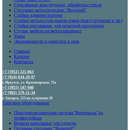
Стеклянные конструкции, обработка стекла
Стеллажи металлические “Водолей”
Стойки администратора
Стойки металл.(для шапок,очков,бижут,рулонов и др.)
Стойки рекламные, для печатной продукции
Стулья, мебель на металлокаркасе
Урны
Экономпанели и навесное к ним
Главная
Каталог
Контакты
+7 (3952) 225-063
+7 (924) 634-29-97
г. Иркутск, ул. Красноярская, 72а
+7 (3955) 547-940
+7 (902) 579-21-34
г. Ангарск, 215 кв-л,строение 20
Торговое оборудование
Пристенная навесная система”Вертикаль”на
перфостойках
Вешала напольные для одежды
Грузовые стеллажи “Водолей”