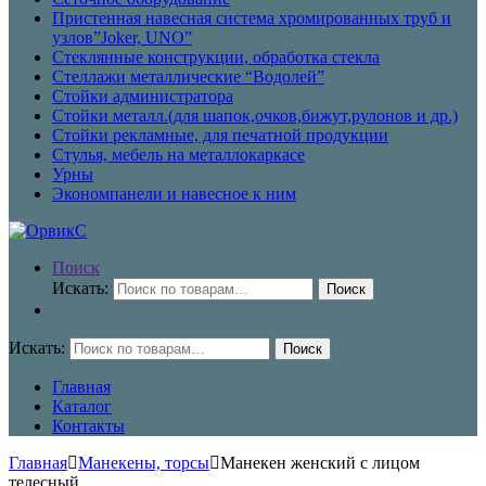
Пристенная навесная система хромированных труб и
узлов”Joker, UNO”
Стеклянные конструкции, обработка стекла
Стеллажи металлические “Водолей”
Стойки администратора
Стойки металл.(для шапок,очков,бижут,рулонов и др.)
Стойки рекламные, для печатной продукции
Стулья, мебель на металлокаркасе
Урны
Экономпанели и навесное к ним
Поиск
Искать:
Поиск
Искать:
Поиск
Главная
Каталог
Контакты
Главная
Манекены, торсы
Манекен женский с лицом
телесный