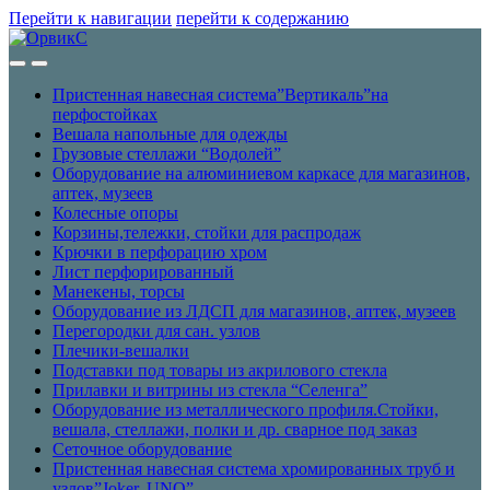
Перейти к навигации
перейти к содержанию
Пристенная навесная система”Вертикаль”на
перфостойках
Вешала напольные для одежды
Грузовые стеллажи “Водолей”
Оборудование на алюминиевом каркасе для магазинов,
аптек, музеев
Колесные опоры
Корзины,тележки, стойки для распродаж
Крючки в перфорацию хром
Лист перфорированный
Манекены, торсы
Оборудование из ЛДСП для магазинов, аптек, музеев
Перегородки для сан. узлов
Плечики-вешалки
Подставки под товары из акрилового стекла
Прилавки и витрины из стекла “Селенга”
Оборудование из металлического профиля.Стойки,
вешала, стеллажи, полки и др. сварное под заказ
Сеточное оборудование
Пристенная навесная система хромированных труб и
узлов”Joker, UNO”