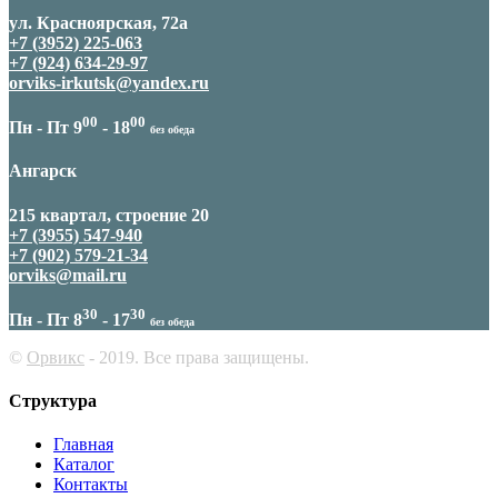
ул. Красноярская, 72а
+7 (3952) 225-063
+7 (924) 634-29-97
orviks-irkutsk@yandex.ru
00
00
Пн - Пт 9
- 18
без обеда
Ангарск
215 квартал, строение 20
+7 (3955) 547-940
+7 (902) 579-21-34
orviks@mail.ru
30
30
Пн - Пт 8
- 17
без обеда
©
Орвикс
- 2019. Все права защищены.
Структура
Главная
Каталог
Контакты