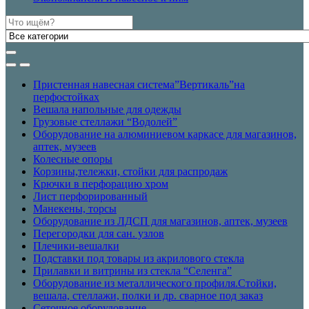
Искать:
Пристенная навесная система”Вертикаль”на
перфостойках
Вешала напольные для одежды
Грузовые стеллажи “Водолей”
Оборудование на алюминиевом каркасе для магазинов,
аптек, музеев
Колесные опоры
Корзины,тележки, стойки для распродаж
Крючки в перфорацию хром
Лист перфорированный
Манекены, торсы
Оборудование из ЛДСП для магазинов, аптек, музеев
Перегородки для сан. узлов
Плечики-вешалки
Подставки под товары из акрилового стекла
Прилавки и витрины из стекла “Селенга”
Оборудование из металлического профиля.Стойки,
вешала, стеллажи, полки и др. сварное под заказ
Сеточное оборудование