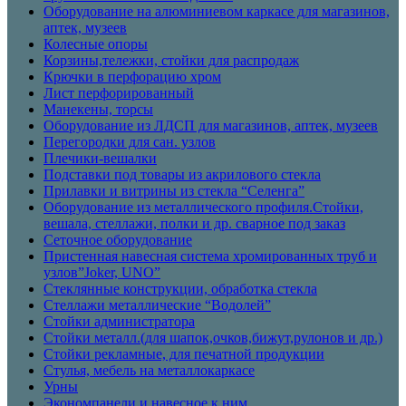
Оборудование на алюминиевом каркасе для магазинов,
аптек, музеев
Колесные опоры
Корзины,тележки, стойки для распродаж
Крючки в перфорацию хром
Лист перфорированный
Манекены, торсы
Оборудование из ЛДСП для магазинов, аптек, музеев
Перегородки для сан. узлов
Плечики-вешалки
Подставки под товары из акрилового стекла
Прилавки и витрины из стекла “Селенга”
Оборудование из металлического профиля.Стойки,
вешала, стеллажи, полки и др. сварное под заказ
Сеточное оборудование
Пристенная навесная система хромированных труб и
узлов”Joker, UNO”
Стеклянные конструкции, обработка стекла
Стеллажи металлические “Водолей”
Стойки администратора
Стойки металл.(для шапок,очков,бижут,рулонов и др.)
Стойки рекламные, для печатной продукции
Стулья, мебель на металлокаркасе
Урны
Экономпанели и навесное к ним