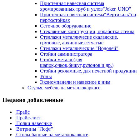
Пристенная навесная система
хромированных труб и узлов"Joker, UNO"
Пристенная навесная система"Вертикаль"на
перфостойках
Сеточное оборудование
Стеклянные конструкции, обработка стекла
Стеллажи металличесие скаладские,
грузовые, архивные,сетчатые
Стеллажи металлические "Водолей"
Стойки администратора
Стойки металл.(для
шапок,очков,бижут,рулонов и др.)
Стойки рекламные, для печатной продукции
Урны
Экономпанели и навесное к ним
Стулья, мебель на металлокаркасе
Недавно добавленные
Прайс
Прайс-лист
Полки навесные
Витрины "Лофт"
Столы барные на металлокаркасе