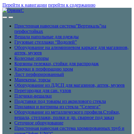
Перейти к навигации
перейти к содержанию
Пристенная навесная система”Вертикаль”на
перфостойках
Вешала напольные для одежды
Грузовые стеллажи “Водолей”
Оборудование на алюминиевом каркасе для магазинов,
аптек, музеев
Колесные опоры
Корзины,тележки, стойки для распродаж
Крючки в перфорацию хром
Лист перфорированный
Манекены, торсы
Оборудование из ЛДСП для магазинов, аптек, музеев
Перегородки для сан. узлов
Плечики-вешалки
Подставки под товары из акрилового стекла
Прилавки и витрины из стекла “Селенга”
Оборудование из металлического профиля.Стойки,
вешала, стеллажи, полки и др. сварное под заказ
Сеточное оборудование
Пристенная навесная система хромированных труб и
узлов”Joker, UNO”