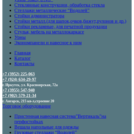
Стеклянные конструкции, обработка стекла
Стеллажи металлические “Водолей”
Стойки администратора
Стойки металл.(для шапок,очков,бижут,рулонов и др.)
Стойки рекламные, для печатной продукции
Стулья, мебель на металлокаркасе
Урны
Экономпанели и навесное к ним
Главная
Каталог
Контакты
+7 (3952) 225-063
+7 (924) 634-29-97
г. Иркутск, ул. Красноярская, 72а
+7 (3955) 547-940
+7 (902) 579-21-34
г. Ангарск, 215 кв-л,строение 20
Торговое оборудование
Пристенная навесная система”Вертикаль”на
перфостойках
Вешала напольные для одежды
Грузовые стеллажи “Водолей”