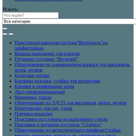
Искать:
Пристенная навесная система”Вертикаль”на
перфостойках
Вешала напольные для одежды
Грузовые стеллажи “Водолей”
Оборудование на алюминиевом каркасе для магазинов,
аптек, музеев
Колесные опоры
Корзины,тележки, стойки для распродаж
Крючки в перфорацию хром
Лист перфорированный
Манекены, торсы
Оборудование из ЛДСП для магазинов, аптек, музеев
Перегородки для сан. узлов
Плечики-вешалки
Подставки под товары из акрилового стекла
Прилавки и витрины из стекла “Селенга”
Оборудование из металлического профиля.Стойки,
вешала, стеллажи, полки и др. сварное под заказ