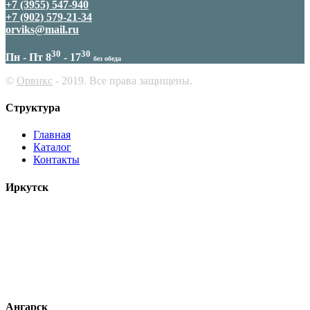
+7 (3955) 547-940
+7 (902) 579-21-34
orviks@mail.ru
30
30
Пн - Пт 8
- 17
без обеда
©
Орвикс
- 2019. Все права защищены.
Структура
Главная
Каталог
Контакты
Иркутск
ул. Красноярская, 72а
+7 (3952) 225-063
+7 (924) 634-29-97
orviks-irkutsk@yandex.ru
00
00
Пн - Пт 9
- 18
без обеда
Ангарск